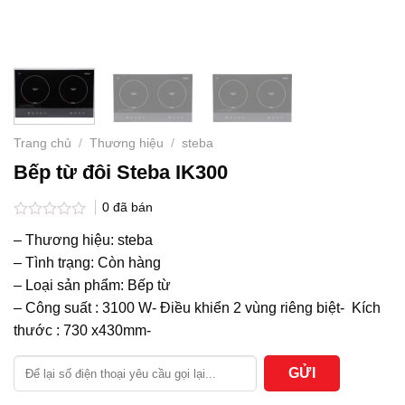
Trang chủ
/
Thương hiệu
/
steba
Bếp từ đôi Steba IK300
0
đã bán
Được
– Thương hiệu: steba
xếp
hạng
– Tình trạng:
Còn hàng
0
– Loại sản phẩm: Bếp từ
5
sao
– Công suất : 3100 W- Điều khiển 2 vùng riêng biệt- Kích
thước : 730 x430mm-