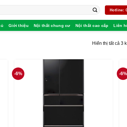
Hotline:
hủ
Giới thiệu
Nội thất chung cư
Nội thất cao cấp
Liên h
Hiển thị tất cả 3 
-6%
-6