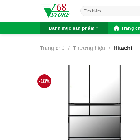
Chuyển
Tìm
đến
kiếm:
nội
dung
Danh mục sản phẩm
Trang c
Trang chủ
/
Thương hiệu
/
Hitachi
-18%