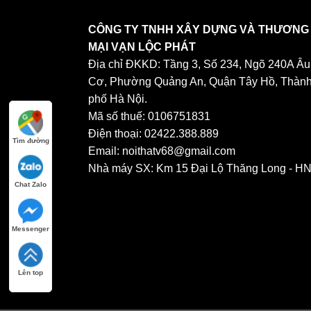
CÔNG TY TNHH XÂY DỰNG VÀ THƯƠNG
MẠI VẠN LỘC PHÁT
Địa chỉ ĐKKD: Tầng 3, Số 234, Ngõ 240A Âu
Cơ, Phường Quảng An, Quận Tây Hồ, Thàn
phố Hà Nội.
Mã số thuế: 0106751831
Điện thoại: 02422.388.889
Tìm đường
Email: noithatv68@gmail.com
Nhà máy SX: Km 15 Đại Lộ Thăng Long - H
Chat Zalo
Messenger
Lên top