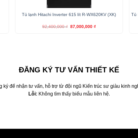
+
)
Tủ lạnh Hitachi Inverter 615 lít R-WX620KV (XK)
Tủ 
Giá
Giá
92,400,000
₫
87,000,000
₫
gốc
hiện
là:
tại
92,400,000 ₫.
là:
,000 ₫.
87,000,000 ₫.
ĐĂNG KÝ TƯ VẤN THIẾT KẾ
 ký để nhận tư vấn, hỗ trợ từ đội ngũ Kiến trúc sư giàu kinh n
Lỗi:
Không tìm thấy biểu mẫu liên hệ.