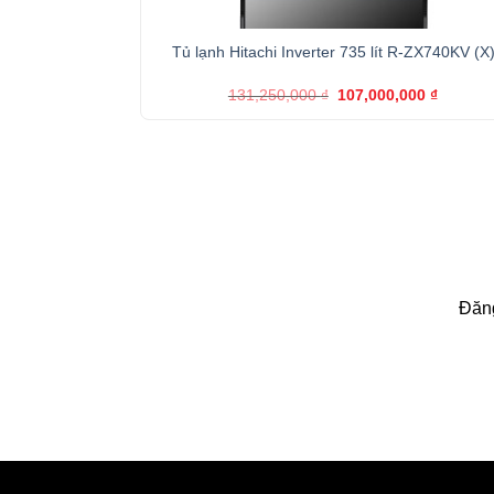
+
Tủ lạnh Hitachi Inverter 735 lít R-ZX740KV (X
Giá
Giá
131,250,000
₫
107,000,000
₫
gốc
hiện
là:
tại
131,250,000 ₫.
là:
107,000
Đăng