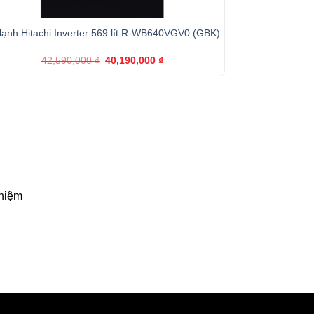
+
lạnh Hitachi Inverter 569 lít R-WB640VGV0 (GBK)
Giá
Giá
42,590,000
₫
40,190,000
₫
gốc
hiện
là:
tại
42,590,000 ₫.
là:
40,190,000 ₫.
ghiệm