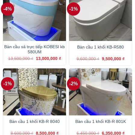
-4%
-1%
Bàn cầu sả trực tiếp KOBESI kb
Bàn cầu 1 khối KB-R580
580UM
Giá
Giá
Giá
Giá
13,500,000
₫
13,000,000
₫
9,600,000
₫
9,500,000
₫
gốc
hiện
gốc
hiện
là:
tại
là:
tại
13,500,000 ₫.
là:
9,600,000 ₫.
là:
13,000,000 ₫.
9,500
-1%
-2%
Bàn cầu 1 khối KB-R 8040
Bàn cầu 1 khối KB-R 801K
Giá
Giá
Giá
Giá
8,600,000
₫
8,500,000
₫
6,450,000
₫
6,350,000
₫