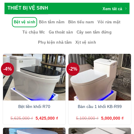
THIẾT BỊ VỆ SINH
Xem tất cả
Bệt vệ sinh
Bồn tắm nằm
Bồn tiểu nam
Vòi rửa mặt
Tủ chậu Wc
Ga thoát sàn
Cây sen tắm đứng
Phụ kiện nhà tắm
Xịt vệ sinh
-4%
-2%
Bệt liền khối R70
Bàn cầu 1 khối KB-R99
Giá
Giá
Giá
Giá
5,625,000
₫
5,425,000
₫
5,100,000
₫
5,000,000
₫
gốc
hiện
gốc
hiện
là:
tại
là:
tại
5,625,000 ₫.
là:
5,100,000 ₫.
là:
5,425,000 ₫.
5,000