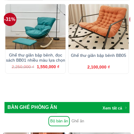
-31%
-
Ghế thư giãn bập bênh, đọc
Ghế thư giãn bập bênh BB05
sách BB01 nhiều màu lựa chọn
Giá
Giá
2,250,000
₫
1,550,000
₫
2,100,000
₫
gốc
hiện
là:
tại
2,250,000 ₫.
là:
1,550,000 ₫.
BÀN GHẾ PHÒNG ĂN
Xem tất cả
Bộ bàn ăn
Ghế ăn