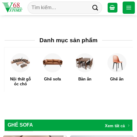
Chuyển
Tìm
đến
kiếm:
nội
dung
Danh mục sản phẩm
Nội thất gỗ
Ghế sofa
Bàn ăn
Ghế ăn
óc chó
GHẾ SOFA
Xem tất cả