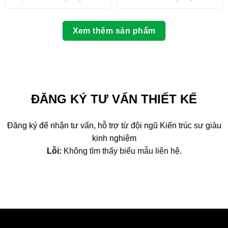
gốc
hiện
gốc
hiện
là:
tại
là:
tại
8,600,000 ₫.
là:
6,450,000 ₫.
là:
8,500,000 ₫.
6,350
Xem thêm sản phẩm
ĐĂNG KÝ TƯ VẤN THIẾT KẾ
Đăng ký để nhận tư vấn, hỗ trợ từ đội ngũ Kiến trúc sư giàu
kinh nghiệm
Lỗi:
Không tìm thấy biểu mẫu liên hệ.