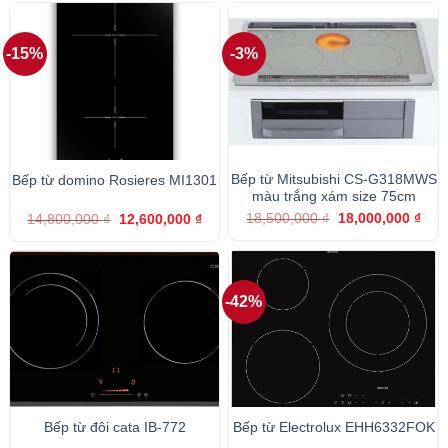
-15%
-3%
Bếp từ Mitsubishi CS-G318MWS
Bếp từ domino Rosieres MI1301
màu trắng xám size 75cm
Giá
Giá
Giá
Giá
18,500,000
₫
18,000,000
₫
14,800,000
₫
12,600,000
₫
gốc
hiện
gốc
hiện
là:
tại
là:
tại
18,500,000 ₫.
là:
14,800,000 ₫.
là:
18,0
12,600,000 ₫.
-42%
Bếp từ đôi cata IB-772
Bếp từ Electrolux EHH6332FOK