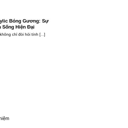
rylic Bóng Gương: Sự
 Sống Hiện Đại
hông chỉ đòi hỏi tính [...]
ghiệm