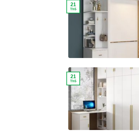
21
Th5
21
Th5