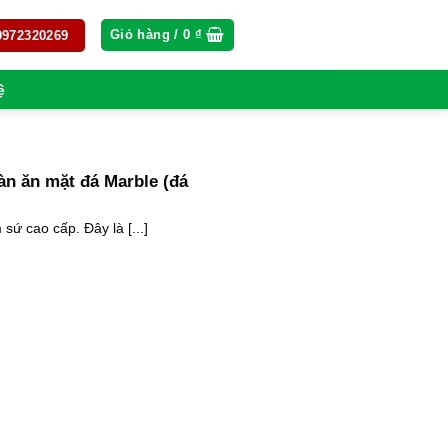
Giỏ hàng /
0
₫
 0972320269
ệ
àn ăn mặt đá Marble (đá
sứ cao cấp. Đây là [...]