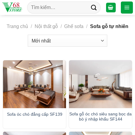
Chuyển
Tìm
đến
kiếm:
nội
dung
Trang chủ
/
Nội thất gỗ
/
Ghế sofa
/
Sofa gỗ tự nhiên
Sofa gỗ óc chó siêu sang bọc da
Sofa óc chó đẳng cấp SF139
bò ý nhập khẩu SF144