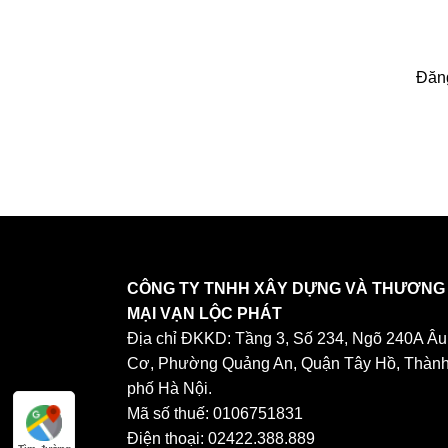
Đăng
CÔNG TY TNHH XÂY DỰNG VÀ THƯƠNG
MẠI VẠN LỘC PHÁT
Địa chỉ ĐKKD: Tầng 3, Số 234, Ngõ 240A Âu
Cơ, Phường Quảng An, Quận Tây Hồ, Thàn
phố Hà Nội.
Mã số thuế: 0106751831
Điện thoại: 02422.388.889