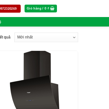
Giỏ hàng /
0
₫
 0972320269
ệ
kết quả