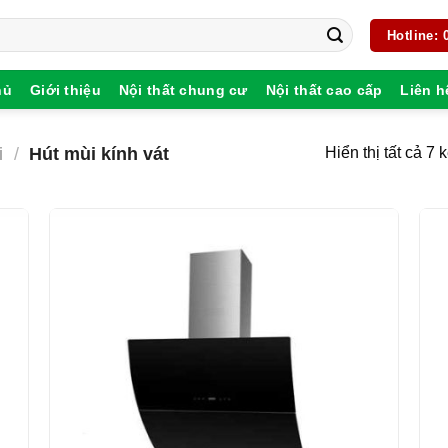
Hotline:
hủ
Giới thiệu
Nội thất chung cư
Nội thất cao cấp
Liên h
i
/
Hút mùi kính vát
Hiển thị tất cả 7 