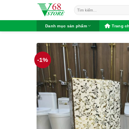
Chuyển
Tìm
đến
kiếm:
nội
dung
Danh mục sản phẩm
Trang c
-1%