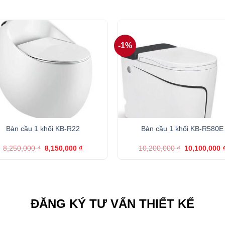
-1%
+
Bàn cầu 1 khối KB-R22
Bàn cầu 1 khối KB-R580E
Giá
Giá
Giá
8,250,000
₫
8,150,000
₫
10,200,000
₫
10,100,000
gốc
hiện
gốc
là:
tại
là:
8,250,000 ₫.
là:
10,200,000 ₫
8,150,000 ₫.
ĐĂNG KÝ TƯ VẤN THIẾT KẾ