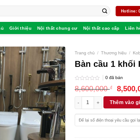
Hotline:
hủ
Giới thiệu
Nội thất chung cư
Nội thất cao cấp
Liên h
Trang chủ
/
Thương hiệu
/
Kob
Bàn cầu 1 khối
0
đã bán
Được
Giá
8,600,000
8,500
₫
xếp
gốc
hạng
Bàn cầu 1 khối KB-R 8040 số 
0
là:
Thêm vào g
5
8,600,
sao