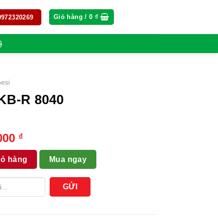
Giỏ hàng /
0
₫
 0972320269
ệ
esi
 KB-R 8040
Giá
,000
₫
hiện
lượng
tại
iỏ hàng
Mua ngay
000 ₫.
là:
8,500,000 ₫.