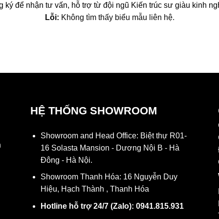
 ký để nhận tư vấn, hỗ trợ từ đội ngũ Kiến trúc sư giàu kinh n
Lỗi:
Không tìm thấy biểu mẫu liên hệ.
HỆ THỐNG SHOWROOM
Showroom and Head Office: Biệt thự R01-
h
16 Solasta Mansion - Dương Nội B - Hà
Đông - Hà Nội.
Showroom Thanh Hóa: 16 Nguyễn Duy
Hiệu, Hạch Thành , Thanh Hóa
Hotline hỗ trợ 24/7 (Zalo): 0941.815.931
N