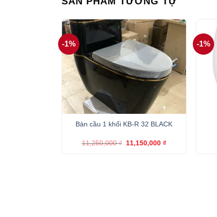
SẢN PHẨM TƯƠNG TỰ
-1%
-1%
+
+
Bàn cầu 1 khối KB-R 32 BLACK
Giá
Giá
11,250,000
₫
11,150,000
₫
gốc
hiện
là:
tại
11,250,000 ₫.
là:
11,150,000 ₫.