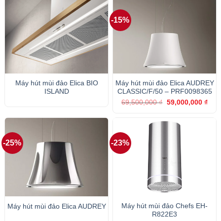
118,000,000 ₫.
143
-15%
Máy hút mùi đảo Elica BIO
Máy hút mùi đảo Elica AUDREY
ISLAND
CLASSIC/F/50 – PRF0098365
Giá
Giá
69,500,000
₫
59,000,000
₫
gốc
hiện
là:
tại
69,500,000 ₫.
là:
59,0
-25%
-23%
Máy hút mùi đảo Chefs EH-
Máy hút mùi đảo Elica AUDREY
R822E3