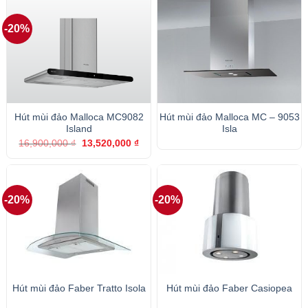
19,000,000 ₫.
30,9
-20%
Hút mùi đảo Malloca MC9082
Hút mùi đảo Malloca MC – 9053
Island
Isla
Giá
Giá
16,900,000
₫
13,520,000
₫
gốc
hiện
là:
tại
16,900,000 ₫.
là:
13,520,000 ₫.
-20%
-20%
Hút mùi đảo Faber Tratto Isola
Hút mùi đảo Faber Casiopea