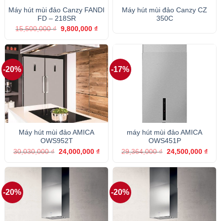
Máy hút mùi đảo Canzy FANDI
Máy hút mùi đảo Canzy CZ
FD – 218SR
350C
Giá
Giá
15,500,000
₫
9,800,000
₫
gốc
hiện
là:
tại
15,500,000 ₫.
là:
9,800,000 ₫.
-20%
-17%
Máy hút mùi đảo AMICA
máy hút mùi đảo AMICA
OWS952T
OWS451P
Giá
Giá
Giá
Giá
30,030,000
₫
24,000,000
₫
29,364,000
₫
24,500,000
₫
gốc
hiện
gốc
hiện
là:
tại
là:
tại
30,030,000 ₫.
là:
29,364,000 ₫.
là:
24,000,000 ₫.
24,5
-20%
-20%