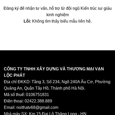
Đăng ký để nhận tư vấn, hỗ trợ từ đội ngũ Kiến trúc sư giàu
kinh nghiệm
Lỗi:
Không tìm thấy biểu mẫu liên hệ.
CÔNG TY TNHH XÂY DỰNG VÀ THƯƠNG MẠI VẠN
LỘC PHÁT
Địa chỉ ĐKKD: Tầng 3, Số 234, Ngõ 240A Âu Cơ, Phường
Quảng An, Quận Tây Hồ, Thành phố Hà Nội.
Mã số thuế: 0106751831
Điện thoại: 02422.388.889
Email: noithatv68@gmail.com
Nhà máy SX: Km 15 Đại Lộ Thăng Long - HN