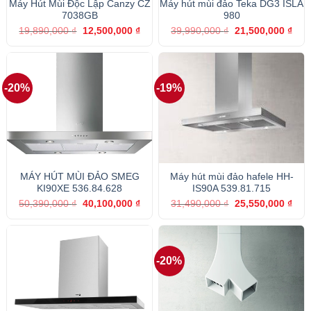
Máy Hút Mùi Độc Lập Canzy CZ
Máy hút mùi đảo Teka DG3 ISLA
7038GB
980
Giá
Giá
Giá
Giá
19,890,000
₫
12,500,000
₫
39,990,000
₫
21,500,000
₫
gốc
hiện
gốc
hiện
là:
tại
là:
tại
19,890,000 ₫.
là:
39,990,000 ₫.
là:
12,500,000 ₫.
21,5
-20%
-19%
MÁY HÚT MÙI ĐẢO SMEG
Máy hút mùi đảo hafele HH-
KI90XE 536.84.628
IS90A 539.81.715
Giá
Giá
Giá
Giá
50,390,000
₫
40,100,000
₫
31,490,000
₫
25,550,000
₫
gốc
hiện
gốc
hiện
là:
tại
là:
tại
50,390,000 ₫.
là:
31,490,000 ₫.
là:
40,100,000 ₫.
25,5
-20%