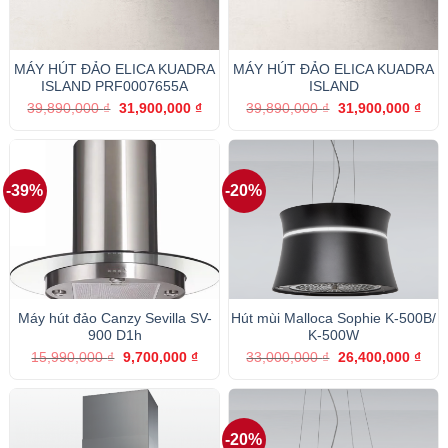
MÁY HÚT ĐẢO ELICA KUADRA
MÁY HÚT ĐẢO ELICA KUADRA
ISLAND PRF0007655A
ISLAND
Giá
Giá
Giá
Giá
39,890,000
₫
31,900,000
₫
39,890,000
₫
31,900,000
₫
gốc
hiện
gốc
hiện
là:
tại
là:
tại
39,890,000 ₫.
là:
39,890,000 ₫.
là:
31,900,000 ₫.
31,9
-39%
-20%
Máy hút đảo Canzy Sevilla SV-
Hút mùi Malloca Sophie K-500B/
900 D1h
K-500W
Giá
Giá
Giá
Giá
15,990,000
₫
9,700,000
₫
33,000,000
₫
26,400,000
₫
gốc
hiện
gốc
hiện
là:
tại
là:
tại
15,990,000 ₫.
là:
33,000,000 ₫.
là:
9,700,000 ₫.
26,4
-20%