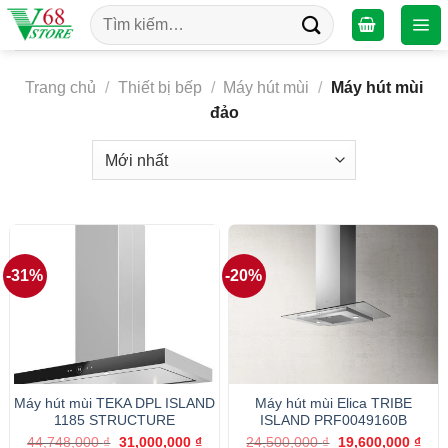
Chuyển
Tìm
đến
kiếm:
nội
dung
Trang chủ
/
Thiết bị bếp
/
Máy hút mùi
/
Máy hút mùi
đảo
-31%
-20%
Máy hút mùi TEKA DPL ISLAND
Máy hút mùi Elica TRIBE
1185 STRUCTURE
ISLAND PRF0049160B
Giá
Giá
Giá
Giá
44,748,000
₫
31,000,000
₫
24,500,000
₫
19,600,000
₫