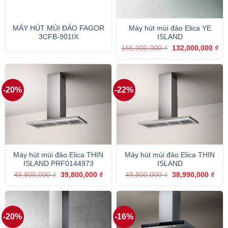
MÁY HÚT MÙI ĐẢO FAGOR
Máy hút mùi đảo Elica YE
3CFB-901IX
ISLAND
Giá
Gi
165,000,000
₫
132,000,000
₫
gốc
hiệ
là:
tại
165,000,000 ₫.
là:
132
-20%
-22%
Máy hút mùi đảo Elica THIN
Máy hút mùi đảo Elica THIN
ISLAND PRF0144973
ISLAND
Giá
Giá
Giá
Giá
49,800,000
₫
39,800,000
₫
49,800,000
₫
38,990,000
₫
gốc
hiện
gốc
hiện
là:
tại
là:
tại
49,800,000 ₫.
là:
49,800,000 ₫.
là:
39,800,000 ₫.
38,9
-20%
-16%