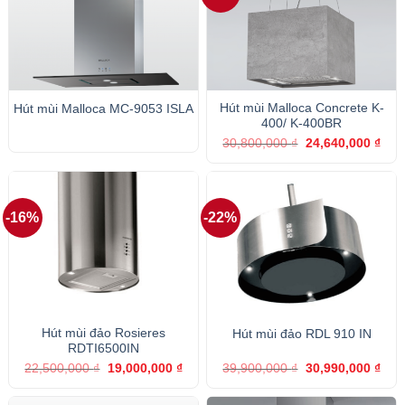
Hút mùi Malloca Concrete K-
Hút mùi Malloca MC-9053 ISLA
400/ K-400BR
Giá
Giá
30,800,000
₫
24,640,000
₫
gốc
hiện
là:
tại
30,800,000 ₫.
là:
24,6
-16%
-22%
Hút mùi đảo Rosieres
Hút mùi đảo RDL 910 IN
RDTI6500IN
Giá
Giá
Giá
Giá
22,500,000
₫
19,000,000
₫
39,900,000
₫
30,990,000
₫
gốc
hiện
gốc
hiện
là:
tại
là:
tại
22,500,000 ₫.
là:
39,900,000 ₫.
là: