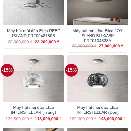
Máy hút mùi đảo Elica REEF
Máy hút mùi đảo Elica JOY
ISLAND PRF0048780B
ISLAND BLIX/A/90
PRF0104628A
Giá
Giá
29,000,000
₫
23,200,000
₫
gốc
hiện
Giá
Giá
32,000,000
₫
27,000,000
₫
là:
tại
gốc
hiện
29,000,000 ₫.
là:
là:
tại
23,200,000 ₫.
32,000,000 ₫.
là:
27,0
-15%
-15%
Máy hút mùi đảo Elica
Máy hút mùi đảo Elica
INTERSTELLAR (Trắng)
INTERSTELLAR (Đen)
Giá
Giá
Giá
Gi
139,500,000
₫
118,000,000
₫
169,000,000
₫
143,000,000
₫
gốc
hiện
gốc
hiệ
là:
tại
là:
tại
139,500,000 ₫.
là:
169,000,000 ₫.
là: