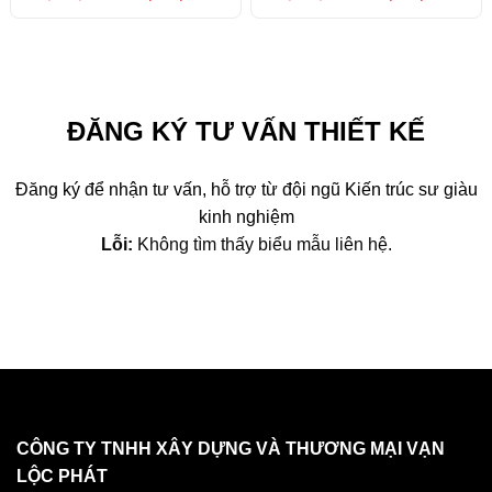
gốc
hiện
gốc
hiện
là:
tại
là:
tại
62,000,000 ₫.
là:
59,890,000 ₫.
là:
47,000,000 ₫.
38,9
ĐĂNG KÝ TƯ VẤN THIẾT KẾ
Đăng ký để nhận tư vấn, hỗ trợ từ đội ngũ Kiến trúc sư giàu
kinh nghiệm
Lỗi:
Không tìm thấy biểu mẫu liên hệ.
CÔNG TY TNHH XÂY DỰNG VÀ THƯƠNG MẠI VẠN
LỘC PHÁT