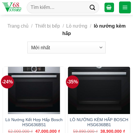
Chuyển
Tìm
đến
kiếm:
nội
dung
Trang chủ
/
Thiết bị bếp
/
Lò nướng
/
lò nướng kèm
hấp
-24%
-35%
Lò Nướng Kết Hợp Hấp Bosch
LÒ NƯỚNG KÈM HẤP BOSCH
HSG636BS1
HSG636BB1
Giá
Giá
Giá
Giá
62,000,000
₫
47,000,000
₫
59,890,000
₫
38,900,000
₫