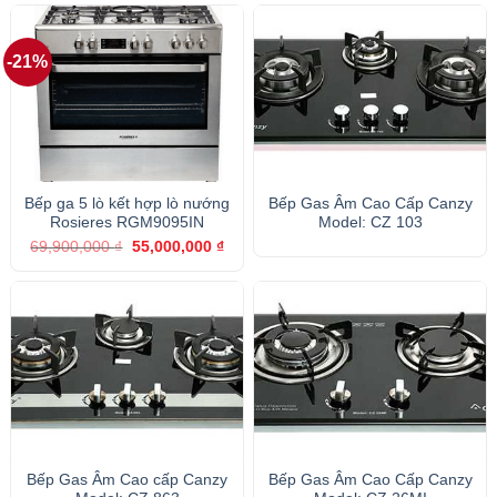
12,749,000 ₫.
là:
11,000,000 ₫.
là:
8,900,000 ₫.
8,80
-21%
Bếp ga 5 lò kết hợp lò nướng
Bếp Gas Âm Cao Cấp Canzy
Rosieres RGM9095IN
Model: CZ 103
Giá
Giá
69,900,000
₫
55,000,000
₫
gốc
hiện
là:
tại
69,900,000 ₫.
là:
55,000,000 ₫.
Bếp Gas Âm Cao cấp Canzy
Bếp Gas Âm Cao Cấp Canzy