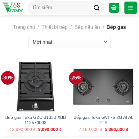
Chuyển
Tìm
đến
kiếm:
nội
dung
Trang chủ
/
Thiết bị bếp
/
Bếp nấu ăn
/
Bếp gas
-30%
-25%
Bếp gas Teka GZC 31330 XBB
Bếp gas Teka GVI 75 2G AI AL
112570003
2TR
Giá
Giá
Giá
Giá
12,990,000
₫
9,090,000
₫
7,150,000
₫
5,360,000
₫
gốc
hiện
gốc
hiện
là:
tại
là:
tại