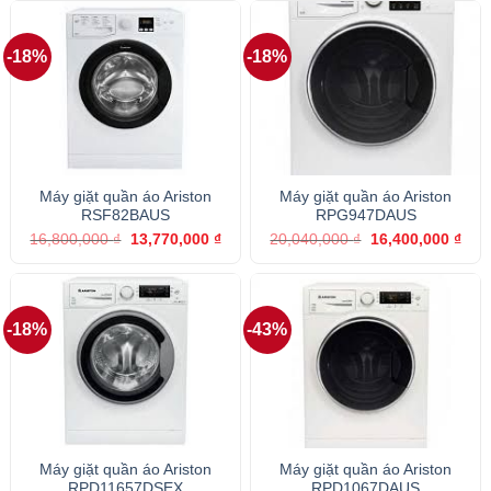
10,800,000 ₫.
là:
14,160,000 ₫.
là:
8,850,000 ₫.
11,6
-18%
-18%
Máy giặt quần áo Ariston
Máy giặt quần áo Ariston
RSF82BAUS
RPG947DAUS
Giá
Giá
Giá
Giá
16,800,000
₫
13,770,000
₫
20,040,000
₫
16,400,000
₫
gốc
hiện
gốc
hiện
là:
tại
là:
tại
16,800,000 ₫.
là:
20,040,000 ₫.
là:
13,770,000 ₫.
16,4
-18%
-43%
Máy giặt quần áo Ariston
Máy giặt quần áo Ariston
RPD11657DSEX
RPD1067DAUS