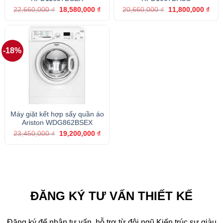
Giá
Giá
Giá
Giá
22,660,000
₫
18,580,000
₫
20,660,000
₫
11,800,000
₫
gốc
hiện
gốc
hiện
là:
tại
là:
tại
22,660,000 ₫.
là:
20,660,000 ₫.
là:
18,580,000 ₫.
11,8
-18%
Máy giặt kết hợp sấy quần áo
Ariston WDG862BSEX
Giá
Giá
23,450,000
₫
19,200,000
₫
gốc
hiện
là:
tại
23,450,000 ₫.
là:
19,200,000 ₫.
ĐĂNG KÝ TƯ VẤN THIẾT KẾ
Đăng ký để nhận tư vấn, hỗ trợ từ đội ngũ Kiến trúc sư giàu