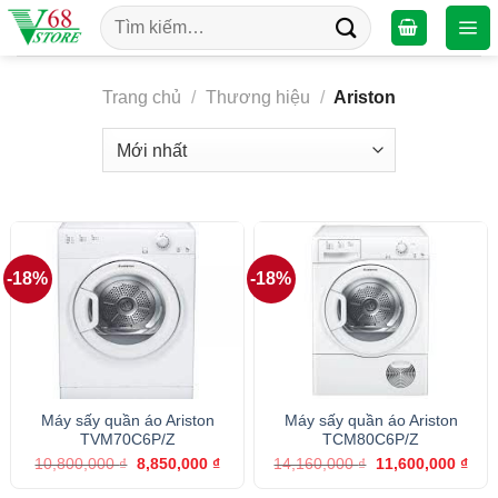
Chuyển
Tìm
đến
kiếm:
nội
dung
Trang chủ
/
Thương hiệu
/
Ariston
-18%
-18%
Máy sấy quần áo Ariston
Máy sấy quần áo Ariston
TVM70C6P/Z
TCM80C6P/Z
Giá
Giá
Giá
Giá
10,800,000
₫
8,850,000
₫
14,160,000
₫
11,600,000
₫
gốc
hiện
gốc
hiện
là:
tại
là:
tại