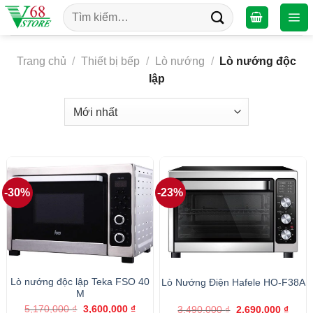
Chuyển
Tìm
đến
kiếm:
nội
dung
Trang chủ
/
Thiết bị bếp
/
Lò nướng
/
Lò nướng độc
lập
-30%
-23%
Lò nướng độc lập Teka FSO 40
Lò Nướng Điện Hafele HO-F38A
M
Giá
Giá
Giá
Giá
5,170,000
₫
3,600,000
₫
3,490,000
₫
2,690,000
₫