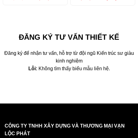
gốc
hiện
gốc
hiện
là:
tại
là:
tại
5,170,000 ₫.
là:
3,490,000 ₫.
là:
3,600,000 ₫.
2,690
ĐĂNG KÝ TƯ VẤN THIẾT KẾ
Đăng ký để nhận tư vấn, hỗ trợ từ đội ngũ Kiến trúc sư giàu
kinh nghiệm
Lỗi:
Không tìm thấy biểu mẫu liên hệ.
CÔNG TY TNHH XÂY DỰNG VÀ THƯƠNG MẠI VẠN
LỘC PHÁT