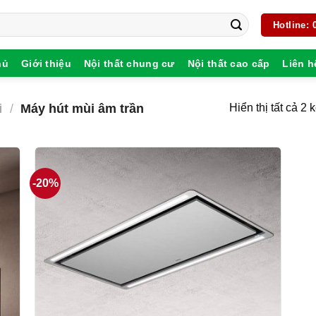
Hotline:
hủ
Giới thiệu
Nội thất chung cư
Nội thất cao cấp
Liên h
i
/
Máy hút mùi âm trần
Hiển thị tất cả 2 
-20%