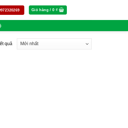
Giỏ hàng /
0
₫
 0972320269
ệ
kết quả