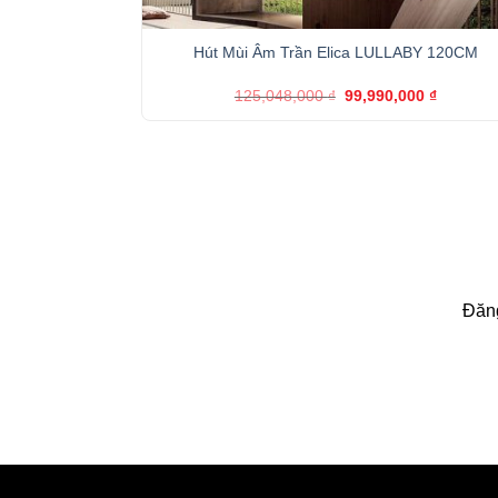
+
Hút Mùi Âm Trần Elica LULLABY 120CM
Giá
Giá
125,048,000
₫
99,990,000
₫
gốc
hiện
là:
tại
125,048,000 ₫.
là:
99,990,0
Đăng