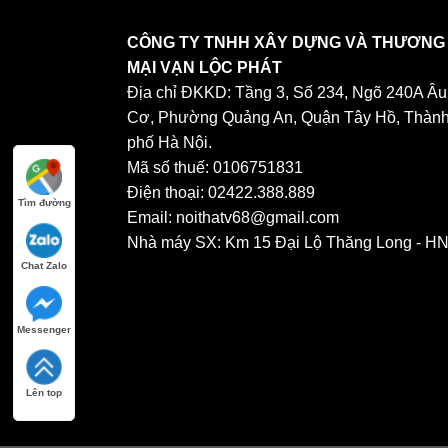
CÔNG TY TNHH XÂY DỰNG VÀ THƯƠNG
MẠI VẠN LỘC PHÁT
Địa chỉ ĐKKD: Tầng 3, Số 234, Ngõ 240A Âu
Cơ, Phường Quảng An, Quận Tây Hồ, Thàn
phố Hà Nội.
Mã số thuế: 0106751831
Điện thoại: 02422.388.889
Tìm đường
Email: noithatv68@gmail.com
Nhà máy SX: Km 15 Đại Lộ Thăng Long - H
Chat Zalo
Messenger
Lên top