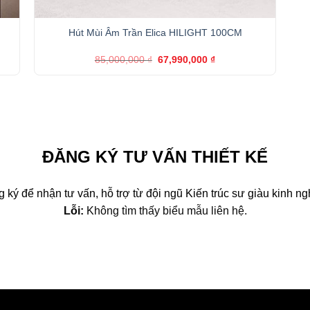
+
Hút Mùi Âm Trần Elica HILIGHT 100CM
Giá
Giá
85,000,000
₫
67,990,000
₫
gốc
hiện
là:
tại
85,000,000 ₫.
là:
00 ₫.
67,990,000 ₫.
ĐĂNG KÝ TƯ VẤN THIẾT KẾ
 ký để nhận tư vấn, hỗ trợ từ đội ngũ Kiến trúc sư giàu kinh n
Lỗi:
Không tìm thấy biểu mẫu liên hệ.