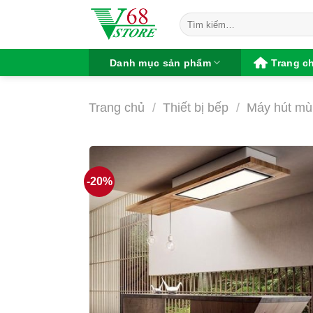
Chuyển
Tìm
đến
kiếm:
nội
dung
Danh mục sản phẩm
Trang c
Trang chủ
/
Thiết bị bếp
/
Máy hút mù
-20%