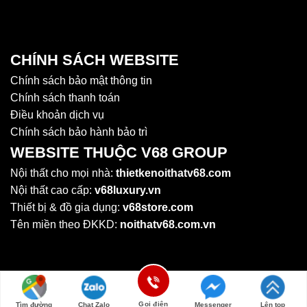
CHÍNH SÁCH WEBSITE
Chính sách bảo mật thông tin
Chính sách thanh toán
Điều khoản dịch vụ
Chính sách bảo hành bảo trì
WEBSITE THUỘC V68 GROUP
Nội thất cho mọi nhà:
thietkenoithatv68.com
Nội thất cao cấp:
v68luxury.vn
Thiết bị & đồ gia dụng:
v68store.com
Tên miền theo ĐKKD:
noithatv68.com.vn
Gọi điện
Tìm đường
Chat Zalo
Messenger
Lên top