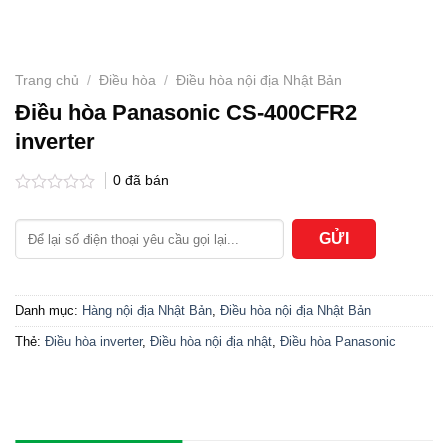
Trang chủ
/
Điều hòa
/
Điều hòa nội địa Nhật Bản
Điều hòa Panasonic CS-400CFR2
inverter
0
đã bán
Được
xếp
hạng
0
5
sao
Danh mục:
Hàng nội địa Nhật Bản
,
Điều hòa nội địa Nhật Bản
Thẻ:
Điều hòa inverter
,
Điều hòa nội địa nhật
,
Điều hòa Panasonic