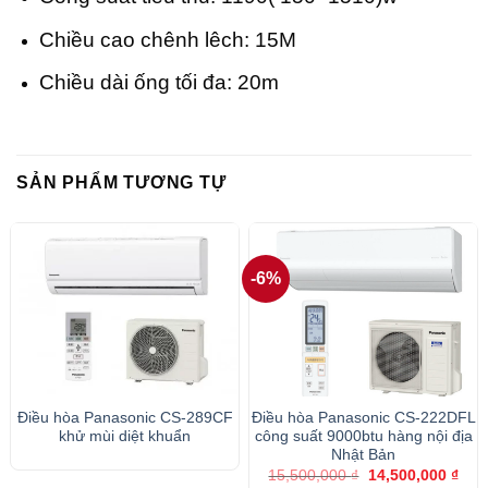
Chiều cao chênh lêch: 15M
Chiều dài ống tối đa: 20m
SẢN PHẨM TƯƠNG TỰ
-6%
Điều hòa Panasonic CS-289CF
Điều hòa Panasonic CS-222DFL
khử mùi diệt khuẩn
công suất 9000btu hàng nội địa
Nhật Bản
Giá
Giá
15,500,000
₫
14,500,000
₫