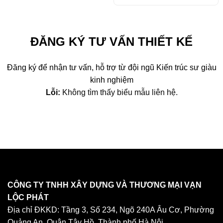
gốc
hiện
là:
tại
15,500,000 ₫.
là:
14,5
ĐĂNG KÝ TƯ VẤN THIẾT KẾ
Đăng ký để nhận tư vấn, hỗ trợ từ đội ngũ Kiến trúc sư giàu
kinh nghiệm
Lỗi:
Không tìm thấy biểu mẫu liên hệ.
CÔNG TY TNHH XÂY DỰNG VÀ THƯƠNG MẠI VẠN
LỘC PHÁT
Địa chỉ ĐKKD: Tầng 3, Số 234, Ngõ 240A Âu Cơ, Phường
Quảng An, Quận Tây Hồ, Thành phố Hà Nội.