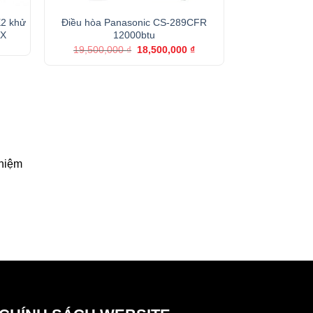
X2 khử
Điều hòa Panasonic CS-289CFR
Điều hòa Panas
-X
12000btu
d
Giá
Giá
19,500,000
₫
18,500,000
₫
gốc
hiện
là:
tại
19,500,000 ₫.
là:
18,500,000 ₫.
ghiệm