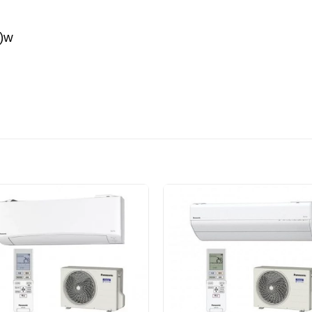
0)w
+