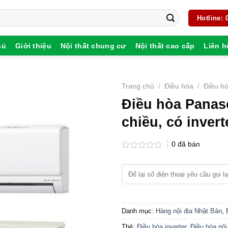
Hotline:
hủ
Giới thiệu
Nội thất chung cư
Nội thất cao cấp
Liên h
Trang chủ
/
Điều hòa
/
Điều hò
Điều hòa Panas
chiều, có invert
0
đã bán
Được
xếp
hạng
0
5
sao
Danh mục:
Hàng nội địa Nhật Bản
,
Thẻ:
Điều hòa inverter
,
Điều hòa nội