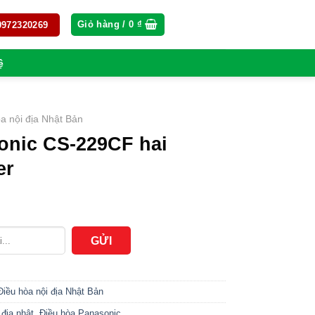
Giỏ hàng /
0
₫
 0972320269
ệ
a nội địa Nhật Bản
onic CS-229CF hai
er
Điều hòa nội địa Nhật Bản
 địa nhật
,
Điều hòa Panasonic