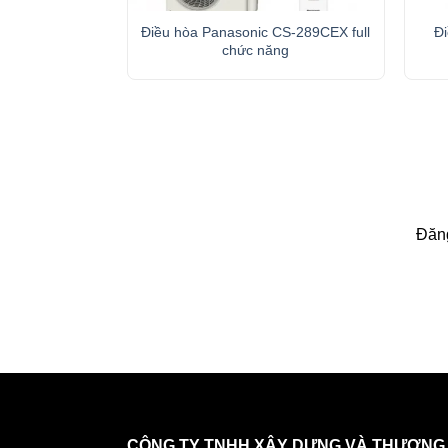
Điều hòa Panasonic CS-289CEX full
Đ
chức năng
Đăng
CÔNG TY TNHH XÂY DỰNG VÀ THƯƠNG