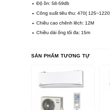
Độ ồn: 58-59db
Công suất tiêu thu: 470( 125~122
Chiều cao chênh lêch: 12M
Chiều dài ống tối đa: 15m
SẢN PHẨM TƯƠNG TỰ
+
+