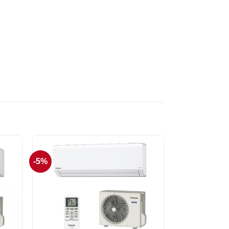
-5%
+
+