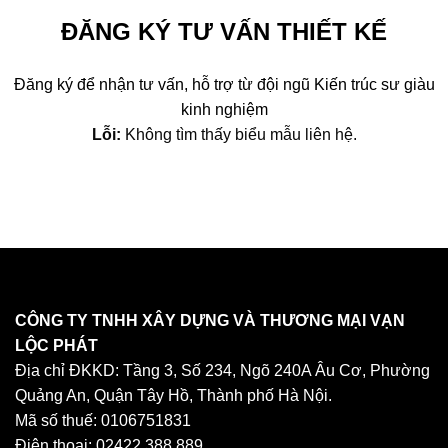
ĐĂNG KÝ TƯ VẤN THIẾT KẾ
Đăng ký để nhận tư vấn, hỗ trợ từ đội ngũ Kiến trúc sư giàu
kinh nghiệm
Lỗi:
Không tìm thấy biểu mẫu liên hệ.
CÔNG TY TNHH XÂY DỰNG VÀ THƯƠNG MẠI VẠN
LỘC PHÁT
Địa chỉ ĐKKD: Tầng 3, Số 234, Ngõ 240A Âu Cơ, Phường
Quảng An, Quận Tây Hồ, Thành phố Hà Nội.
Mã số thuế: 0106751831
Điện thoại: 02422.388.889