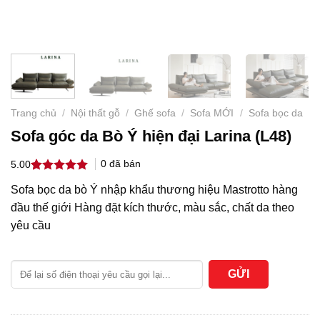
Trang chủ
/
Nội thất gỗ
/
Ghế sofa
/
Sofa MỚI
/
Sofa bọc da
Sofa góc da Bò Ý hiện đại Larina (L48)
0
đã bán
5.00
5.00
3
trên 5
Sofa bọc da bò Ý nhập khẩu thương hiệu Mastrotto hàng
dựa trên
đánh giá
đầu thế giới Hàng đặt kích thước, màu sắc, chất da theo
yêu cầu