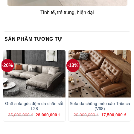
Tinh tế, trẻ trung, hiện đại
SẢN PHẨM TƯƠNG TỰ
-20%
-13%
Ghế sofa góc đệm da chân sắt
Sofa da chống mèo cào Tribeca
L28
(V68)
Giá
Giá
Giá
Giá
35,000,000
₫
28,000,000
₫
20,000,000
₫
17,500,000
₫
gốc
hiện
gốc
hiện
là:
tại
là:
tại
35,000,000 ₫.
là:
20,000,000 ₫.
là:
28,000,000 ₫.
17,5