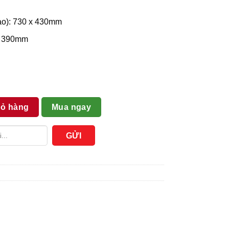
cao): 730 x 430mm
 x 390mm
g
iỏ hàng
Mua ngay