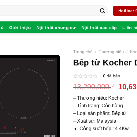
Hotline:
hủ
Giới thiệu
Nội thất chung cư
Nội thất cao cấp
Liên h
Trang chủ
/
Thương hiệu
/
Koc
Bếp từ Kocher 
0
đã bán
Được
Giá
13,290,000
10,6
₫
xếp
gốc
hạng
– Thương hiệu: Kocher
0
là:
5
– Tình trạng:
Còn hàng
13,29
sao
– Loại sản phẩm: Bếp từ
– Xuất sứ: Malaysia
Công suất bếp : 4.4Kw