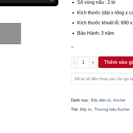
Số vùng nấu : 2 từ
Kích thước (dài x rộng x 
Kích thước khoét lỗ: 690
Bảo Hành: 3 năm
–
Bếp từ Kocher DI-628 số lượn
Thêm vào g
Danh mục:
Bếp điện từ
,
Kocher
Thẻ:
Bếp từ
,
Thương hiệu Kocher