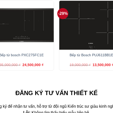
-29%
+
Bếp từ bosch PXC275FC1E
Bếp từ Bosch PUJ611BB1
Giá
Giá
Giá
35,000,000
₫
24,500,000
₫
19,000,000
₫
13,500,000
gốc
hiện
gốc
là:
tại
là:
35,000,000 ₫.
là:
19,000,000 ₫
24,500,000 ₫.
ĐĂNG KÝ TƯ VẤN THIẾT KẾ
 ký để nhận tư vấn, hỗ trợ từ đội ngũ Kiến trúc sư giàu kinh n
Lỗi:
Không tìm thấy biểu mẫu liên hệ.