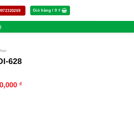
Giỏ hàng /
0
₫
 0972320269
ệ
her
DI-628
Giá
30,000
₫
hiện
tại
0,000 ₫.
là:
10,630,000 ₫.