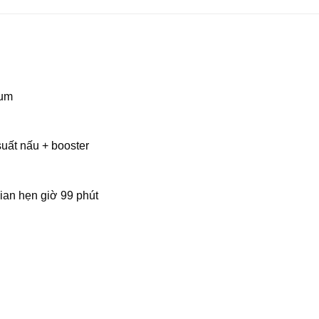
num
suất nấu + booster
ian hẹn giờ 99 phút