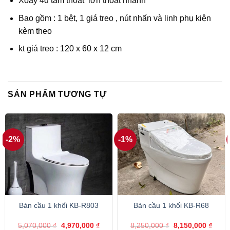
Xoáy 4d tâm thoát lớn thoát nhanh
Bao gồm : 1 bệt, 1 giá treo , nút nhấn và linh phụ kiện
kèm theo
kt giá treo : 120 x 60 x 12 cm
SẢN PHẨM TƯƠNG TỰ
-2%
-1%
Bàn cầu 1 khối KB-R803
Bàn cầu 1 khối KB-R68
Giá
Giá
Giá
Giá
5,070,000
₫
4,970,000
₫
8,250,000
₫
8,150,000
₫