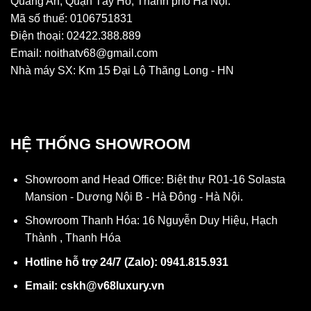
Quảng An, Quận Tây Hồ, Thành phố Hà Nội.
Mã số thuế: 0106751831
Điện thoại: 02422.388.889
Email: noithatv68@gmail.com
Nhà máy SX: Km 15 Đại Lộ Thăng Long - HN
HỆ THỐNG SHOWROOM
Showroom and Head Office: Biệt thự R01-16 Solasta
Mansion - Dương Nội B - Hà Đông - Hà Nội.
Showroom Thanh Hóa: 16 Nguyễn Duy Hiệu, Hạch
Thành , Thanh Hóa
Hotline hỗ trợ 24/7 (Zalo): 0941.815.931
Email: cskh@v68luxury.vn