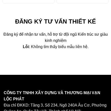
gốc
hiện
gốc
hiện
là:
tại
là:
tại
5,070,000 ₫.
là:
8,250,000 ₫.
là:
4,970,000 ₫.
8,150
ĐĂNG KÝ TƯ VẤN THIẾT KẾ
Đăng ký để nhận tư vấn, hỗ trợ từ đội ngũ Kiến trúc sư giàu
kinh nghiệm
Lỗi:
Không tìm thấy biểu mẫu liên hệ.
CÔNG TY TNHH XÂY DỰNG VÀ THƯƠNG MẠI VẠN
LỘC PHÁT
Địa chỉ ĐKKD: Tầng 3, Số 234, Ngõ 240A Âu Cơ, Phường