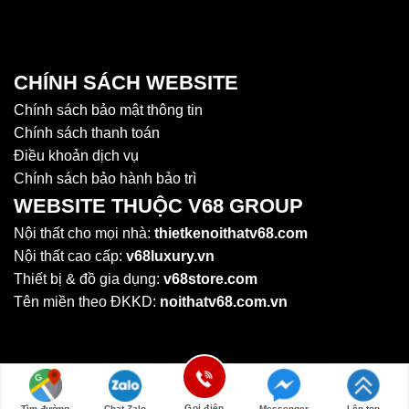
CHÍNH SÁCH WEBSITE
Chính sách bảo mật thông tin
Chính sách thanh toán
Điều khoản dịch vụ
Chính sách bảo hành bảo trì
WEBSITE THUỘC V68 GROUP
Nội thất cho mọi nhà:
thietkenoithatv68.com
Nội thất cao cấp:
v68luxury.vn
Thiết bị & đồ gia dụng:
v68store.com
Tên miền theo ĐKKD:
noithatv68.com.vn
Gọi điện
Tìm đường
Chat Zalo
Messenger
Lên top